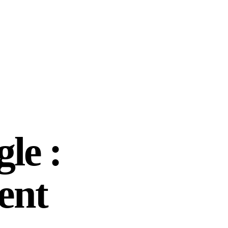
le :
ent