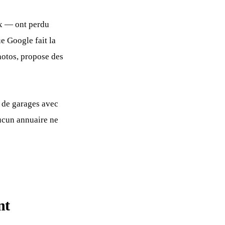
ux — ont perdu
e Google fait la
hotos, propose des
 de garages avec
Aucun annuaire ne
nt